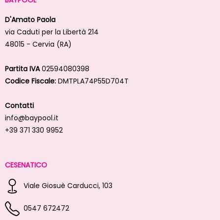
D'Amato Paola
via Caduti per la Libertà 214
48015 - Cervia (RA)
Partita IVA
02594080398
Codice Fiscale:
DMTPLA74P55D704T
Contatti
info@baypool.it
+39 371 330 9952
CESENATICO
Viale Giosuè Carducci, 103
0547 672472