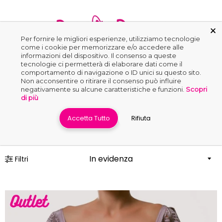
ollezioni
Per fornire le migliori esperienze, utilizziamo tecnologie
come i cookie per memorizzare e/o accedere alle
informazioni del dispositivo. Il consenso a queste
0
ikini
tecnologie ci permetterà di elaborare dati come il
comportamento di navigazione o ID unici su questo sito.
ikini
Non acconsentire o ritirare il consenso può influire
negativamente su alcune caratteristiche e funzioni.
Scopri
op
Home
›
Interi Outlet
di più
ikini
Accetta Tutto
Rifiuta
rassiere
ikini
oppa
Filtri
ikini
ascia
ikini
utlet
ikini
ush