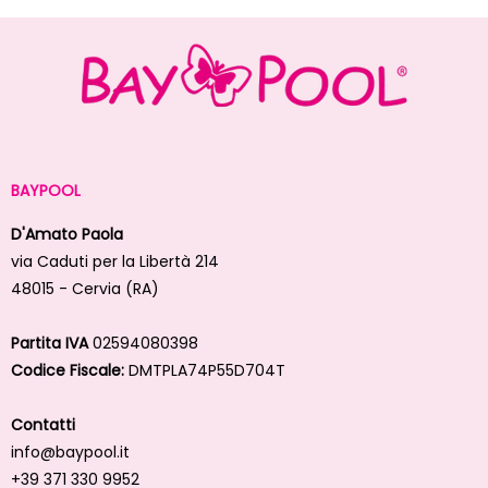
BAYPOOL
D'Amato Paola
via Caduti per la Libertà 214
48015 - Cervia (RA)
Partita IVA
02594080398
Codice Fiscale:
DMTPLA74P55D704T
Contatti
info@baypool.it
+39 371 330 9952