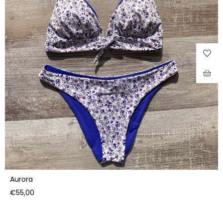
Aurora
Prezzo
€55,00
di
listino