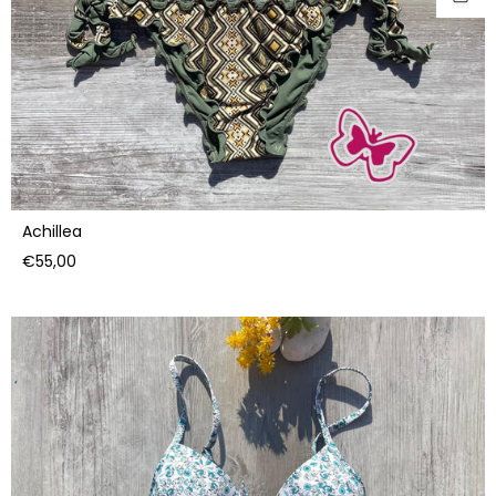
Achillea
Prezzo
€55,00
di
listino