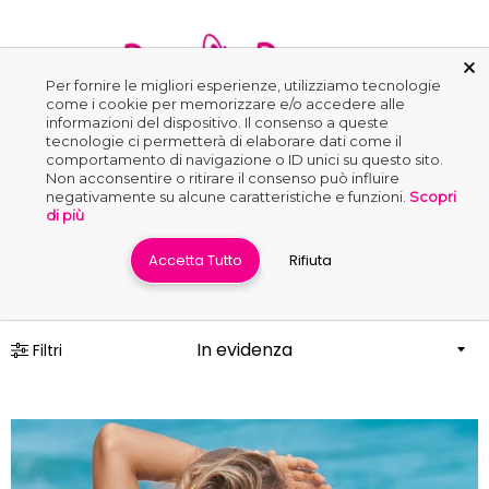
ollezioni
Per fornire le migliori esperienze, utilizziamo tecnologie
come i cookie per memorizzare e/o accedere alle
informazioni del dispositivo. Il consenso a queste
0
ikini
tecnologie ci permetterà di elaborare dati come il
comportamento di navigazione o ID unici su questo sito.
ikini
Non acconsentire o ritirare il consenso può influire
negativamente su alcune caratteristiche e funzioni.
Scopri
op
Home
›
Bikini
di più
ikini
Accetta Tutto
Rifiuta
rassiere
ikini
oppa
Filtri
ikini
ascia
ikini
utlet
ikini
ush