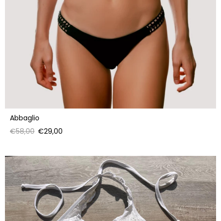
Abbaglio
Prezzo
Prezzo
€58,00
€29,00
di
scontato
listino