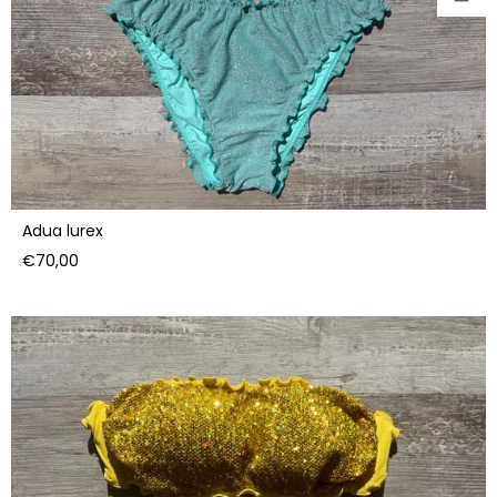
Adua lurex
Prezzo
€70,00
di
listino