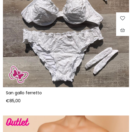
San gallo ferretto
Prezzo
€85,00
di
listino