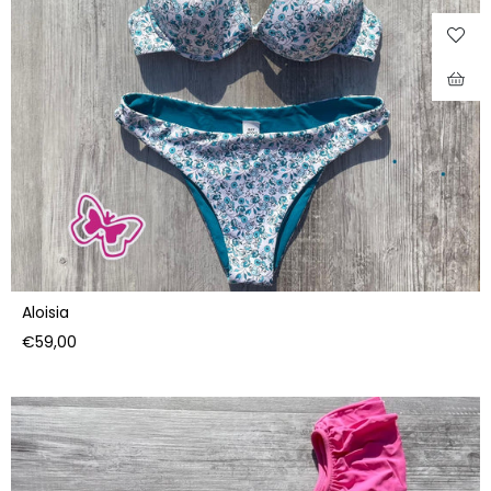
Aloisia
Prezzo
€59,00
di
listino