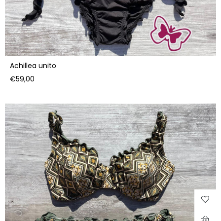
Achillea unito
Prezzo
€59,00
di
listino