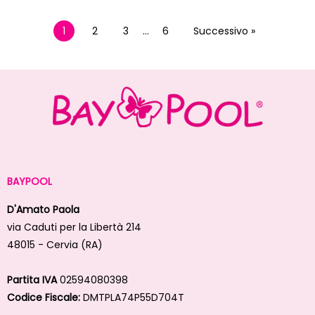
1
2
3
…
6
Successivo »
BAYPOOL
D'Amato Paola
via Caduti per la Libertà 214
48015 - Cervia (RA)
Partita IVA
02594080398
Codice Fiscale:
DMTPLA74P55D704T