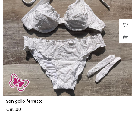
San gallo ferretto
Prezzo di listino
€85,00