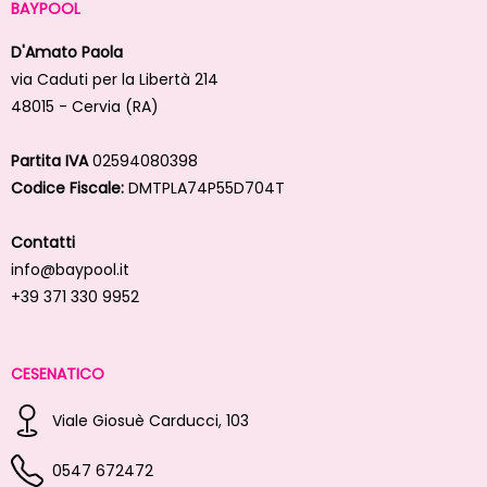
BAYPOOL
D'Amato Paola
via Caduti per la Libertà 214
48015 - Cervia (RA)
Partita IVA
02594080398
Codice Fiscale:
DMTPLA74P55D704T
Contatti
info@baypool.it
+39 371 330 9952
CESENATICO
Viale Giosuè Carducci, 103
0547 672472