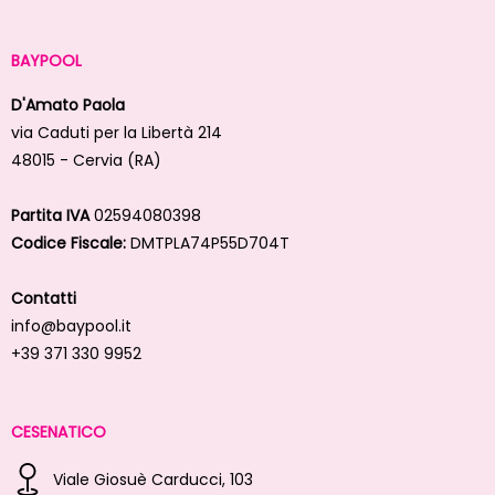
BAYPOOL
D'Amato Paola
via Caduti per la Libertà 214
48015 - Cervia (RA)
Partita IVA
02594080398
Codice Fiscale:
DMTPLA74P55D704T
Contatti
info@baypool.it
+39 371 330 9952
CESENATICO
Viale Giosuè Carducci, 103