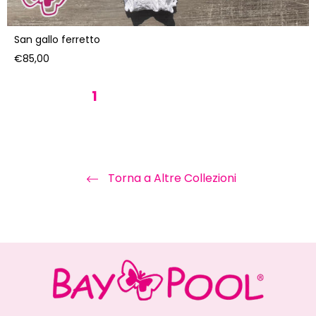
San gallo ferretto
Prezzo
€85,00
di
listino
1
2
3
4
5
Torna a Altre Collezioni