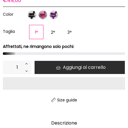
€49,00
di
listino
Color
Taglia
1°
2°
3°
Affrettati, ne rimangono solo pochi:
+
Aggiungi al carrello
−
Size guide
Descrizione