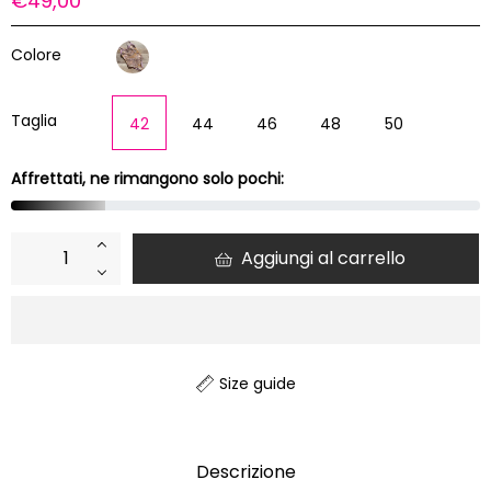
€49,00
di
listino
Colore
Taglia
42
44
46
48
50
Affrettati, ne rimangono solo pochi:
+
Aggiungi al carrello
−
Size guide
Descrizione