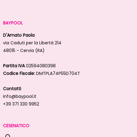
BAYPOOL
D'Amato Paola
via Caduti per la Libertà 214
48015 - Cervia (RA)
Partita IVA
02594080398
Codice Fiscale:
DMTPLA74P55D704T
Contatti
info@baypool.it
+39 371 330 9952
CESENATICO