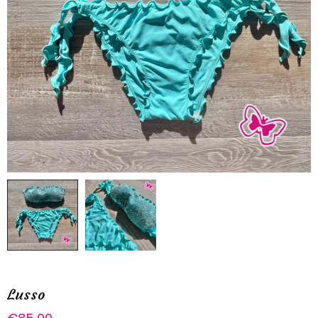
Lusso
Prezzo