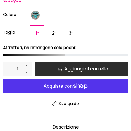
€85,00
di
listino
Colore
Taglia
1°
2°
3°
Affrettati, ne rimangono solo pochi:
+
Aggiungi al carrello
−
Size guide
Descrizione