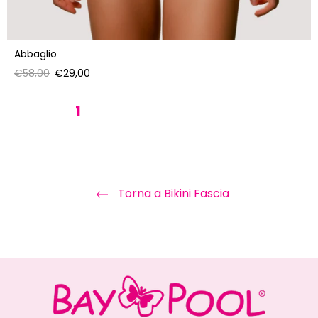
Abbaglio
Prezzo
Prezzo
€58,00
€29,00
di
scontato
listino
1
2
3
4
5
6
Torna a Bikini Fascia